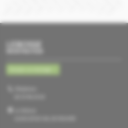
LEBOSSE
MICROTRACTEUR
Envoyer un message
Téléphone :
02 33 96 23 63
La Tellerie
61430 ATHIS VAL DE ROUVRE