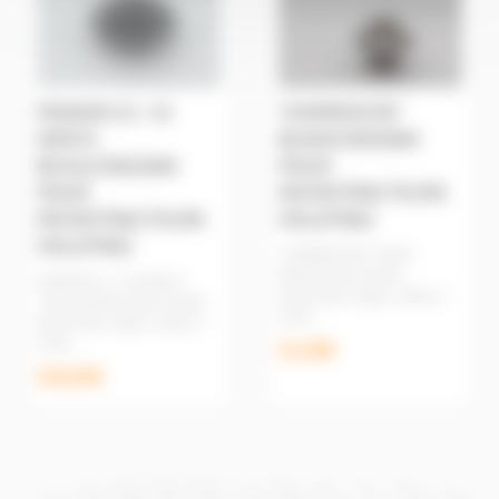
PIGNON 15 / 33
THERMOSTAT
DENTS
BCA03C00350A0
BCA11C00210A0
POUR
POUR
MICROTRACTEURS
MICROTRACTEURS
FIELDTRAC
FIELDTRAC
THERMOSTAT POUR
MICROTRACTEURS
PIGNON 15 / 33 DENTS
FIELDTRAC 180D, 270D ET
POUR MICROTRACTEURS
927D ...
FIELDTRAC 180D, 270D ET
927D ...
31,20€
150,25€