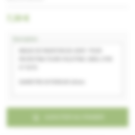
7,30 €
Description
BAGUE DE MAINTIEN DE JOINT POUR
MICROTRACTEURS FIELDTRAC 180D, 270D
ET 927D
DIAMETRE EXTERIEUR: 60mm
AJOUTER AU PANIER