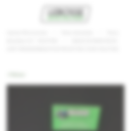
Panneau de gestion des cookies
Lebosse Microtracteur
Pièces détachées
Pièces
détachées VST - FIELDTRAC
BAGUE DE MAINTIEN DE
JOINT MRG0501900GA0 POUR MICROTRACTEURS FIELDTRAC
Retour