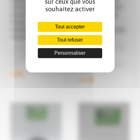
BAGUE D'ARBRE
AXE SUPERIEUR
sur ceux que vous
MOTEUR
BOITE DE VITESSE
souhaitez activer
BCA10C00210A0
BCA11C00220A0
POUR
POUR
Tout accepter
MICROTRACTEURS
MICROTRACTEURS
FIELDTRAC
FIELDTRAC
Tout refuser
BAGUE D'ARBRE MOTEUR
AXE SUPERIEUR BOITE DE
Personnaliser
POUR MICROTRACTEURS
VITESSE POUR
FIELDTRAC 180D, 270D ET
MICROTRACTEURS
927D ...
FIELDTRAC 180D, 270D ET
927D ...
7,44€
15,30€