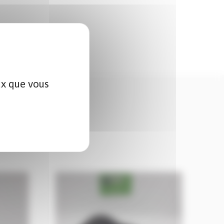
ux que vous