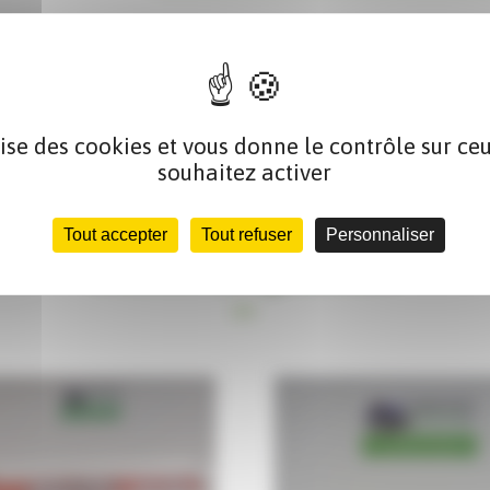
ilise des cookies et vous donne le contrôle sur ce
souhaitez activer
Tout accepter
Tout refuser
Personnaliser
Découvrez également