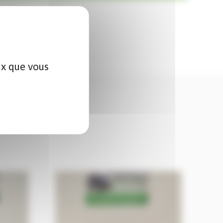
ux que vous