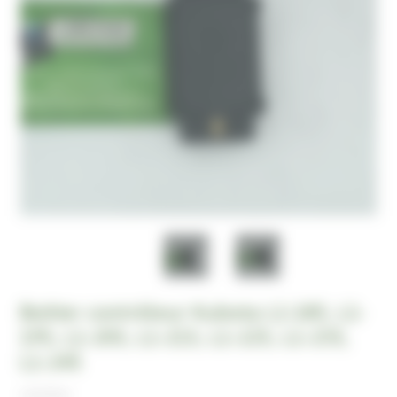
Boitier contrôleur Kubota L1-185, L1-
195, L1-205, L1-215, L1-225, L1-235,
L1-245
contrôleur