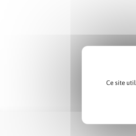
Ce site ut