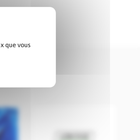
ux que vous