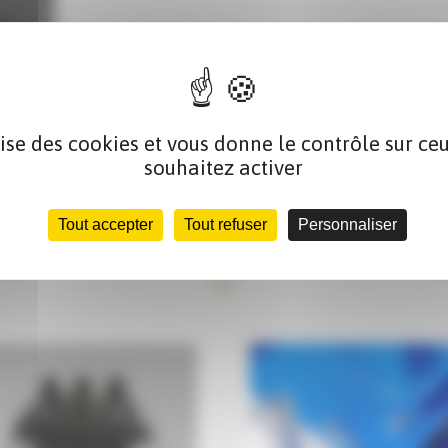
ilise des cookies et vous donne le contrôle sur ce
souhaitez activer
Tout accepter
Tout refuser
Personnaliser
Découvrez également