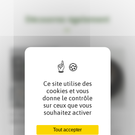
Découvrez également
Ce site utilise des
cookies et vous
donne le contrôle
sur ceux que vous
souhaitez activer
KIT REPARATION
Poulie tendeur
MOTEUR KUBOTA
ventilo Kubota
Tout accepter
KIT REPARATION MOTEUR
poulie de galet tendeur de