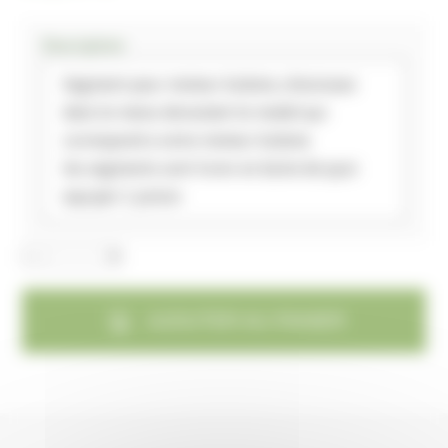
Description
Segment pour moteur kubota ,choisissez
dans le menu deroulant le model qui
correspond a votre moteur kubota
les segments sont livrer en boite de quoi
equiper 1 piston
AJOUTER AU PANIER