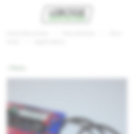
Panneau de gestion des cookies
Lebosse Microtracteur
Pièces détachées
Pièces
moteur
Segment Kubota
Retour