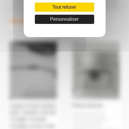
COMPLET 3 PISTONS 3
ventilo pour tracteur kubota
Tout refuser
AXES DE PISTONS 3 JEUX
B 5000 5001 6000 6001 7001
DE SEGMENT&nbs ...
1400 1402 1502 16 ...
Personnaliser
829,00€
30,50€
Jauge à huile moteur
Piston Kubota
Iseki TX1410, TX1510,
PISTON NEUF POUR
TU1400, TU1500,
TRACTEUR KUBOTA
TU1600, moteur K3A,
CHOISIR DANS LES