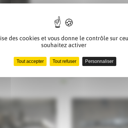
ilise des cookies et vous donne le contrôle sur ce
souhaitez activer
Tout accepter
Tout refuser
Personnaliser
Découvrez également