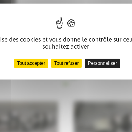
ilise des cookies et vous donne le contrôle sur ce
souhaitez activer
Tout accepter
Tout refuser
Personnaliser
Découvrez également