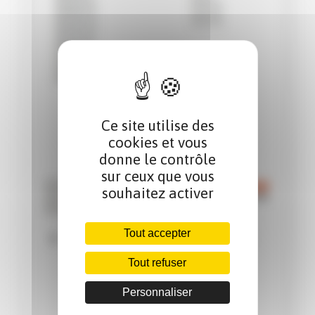
Ce site utilise des
cookies et vous
donne le contrôle
sur ceux que vous
souhaitez activer
Tout accepter
Tout refuser
Personnaliser