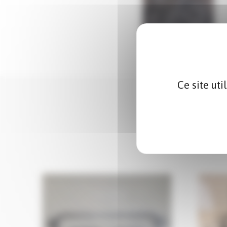
Ce site ut