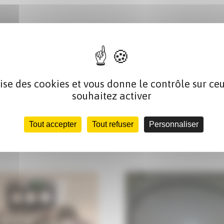
ilise des cookies et vous donne le contrôle sur ce
souhaitez activer
Découvrez également
Tout accepter
Tout refuser
Personnaliser