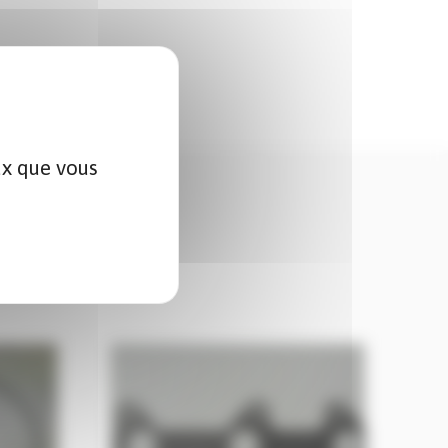
ux que vous