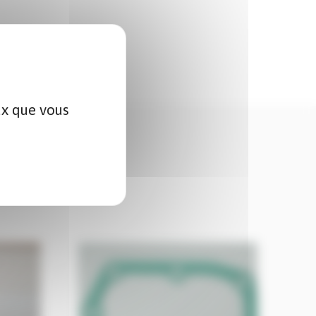
ux que vous