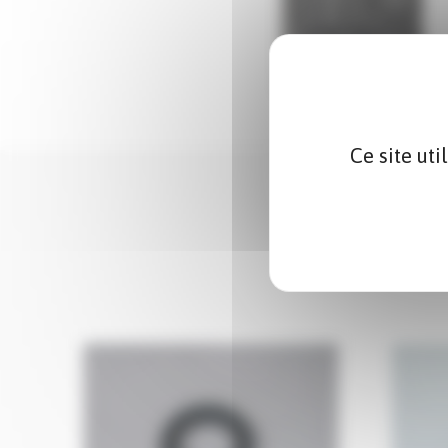
Ce site ut