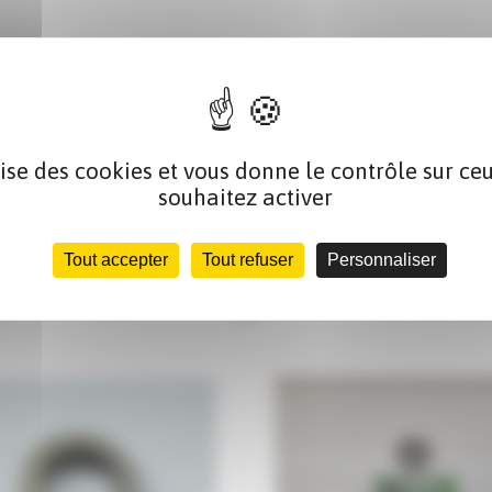
ilise des cookies et vous donne le contrôle sur ce
souhaitez activer
Tout accepter
Tout refuser
Personnaliser
Découvrez également