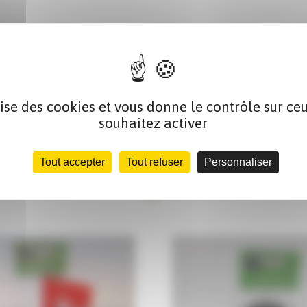
ilise des cookies et vous donne le contrôle sur ce
souhaitez activer
Tout accepter
Tout refuser
Personnaliser
Découvrez également