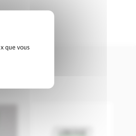
ux que vous