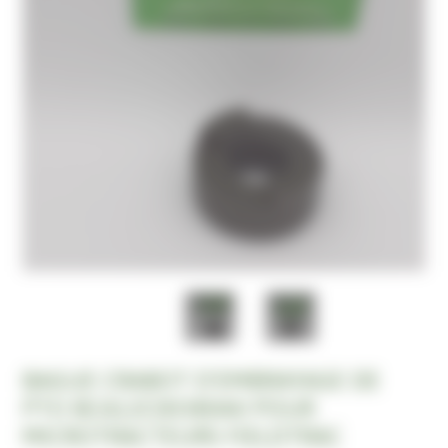
BAGUE CRABOT D'EMBRAYAGE DE
PTO BCA12C00380A0 POUR
MICROTRACTEURS FIELDTRAC