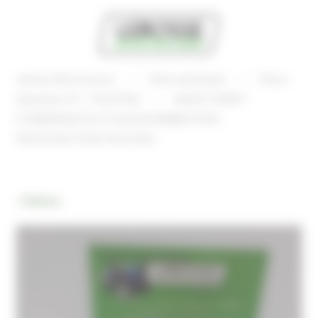
Panneau de gestion des cookies
Lebosse Microtracteur
Pièces détachées
Pièces
détachées VST - FIELDTRAC
BAGUE CRABOT
D'EMBRAYAGE DE PTO BCA12C00380A0 POUR
MICROTRACTEURS FIELDTRAC
Retour