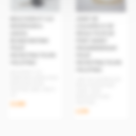
BOUCHON ET CLE
JOINT DE
RESERVOIR A
COUVERCLE DE
GASOIL
REDUCTEUR DE
BCA06C00570A0
PONT AVANT
POUR
MGG0000005GA0
MICROTRACTEURS
POUR
FIELDTRAC
MICROTRACTEURS
FIELDTRAC
BOUCHON ET CLE
RESERVOIR A GASOIL POUR
JOINT DE COUVERCLE DE
MICROTRACTEURS
REDUCTEUR DE PONT
FIELDTRAC 180D, 270D ET
AVANT POUR
927 ...
MICROTRACTEURS
FIELDTRAC ...
15,84€
2,25€