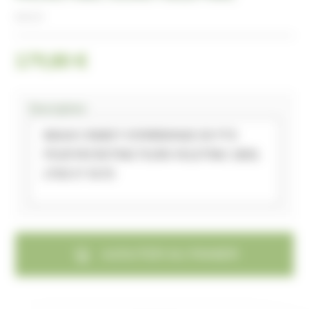
BAGUE
179,80 €
Description
BAGUE CRABOT D'EMBRAYAGE DE PTO
POUR MICROTRACTEURS FIELDTRAC 180D,
270D ET 927D
AJOUTER AU PANIER