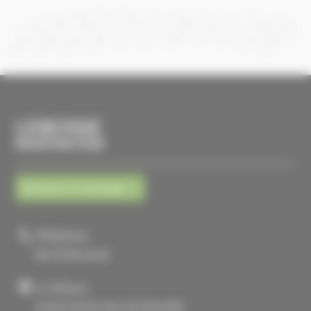
LEBOSSE
MICROTRACTEUR
Envoyer un message
Téléphone :
02 33 96 23 63
La Tellerie
61430 ATHIS VAL DE ROUVRE