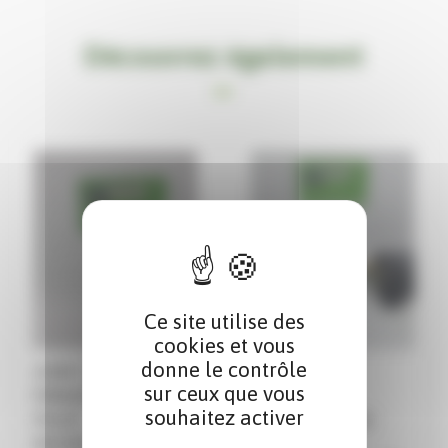
Découvrez également
Ce site utilise des
cookies et vous
donne le contrôle
JOINT 30*2.4
BOITIER DE
sur ceux que vous
MRA0302400GA0
CONTROLE
souhaitez activer
POUR
JDA34P00080A1
MICROTRACTEURS
POUR