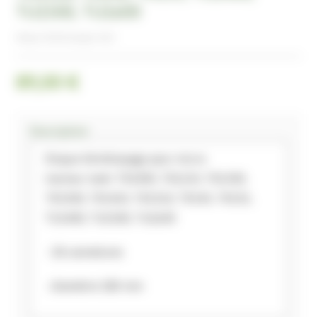
TU1500, TU1600
disque d'embrayage Iseki
89,00 €
Description
Disque d'embrayage pour micro
tracteur Iseki TX1000, TX1210, TX1300,
TX1500, TX1410, TX1510, TX145, TX155,
TU1400, TU1500, TU1600
- 18 cannelures
- diamètre 180 mm