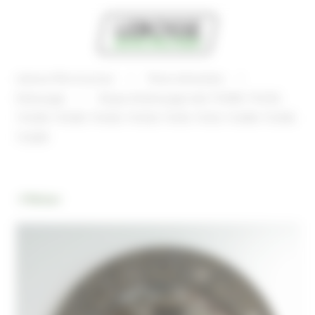
Panneau de gestion des cookies
Lebosse Microtracteur
Pièces détachées
Embrayage
Disque d'embrayage Iseki TX1000, TX1210,
TX1300, TX1500, TX1410, TX1510, TX145, TX155, TU1400, TU1500,
TU1600
Retour