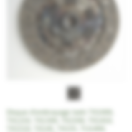
Disque d'embrayage Iseki TX1000,
TX1210, TX1300, TX1500, TX1410,
TX1510, TX145, TX155, TU1400,