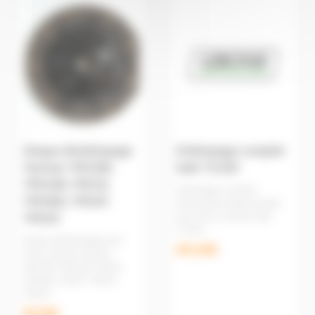
Disque d'embrayage
Embrayage complet
Yanmar YM1300,
Iseki TU320
YM1100, YM135,
Embrayage complet
YM1401, YM147,
(mécanisme-disque-butée)
YM155
pour micro tracteur Iseki
TU320 ...
Disque d'embrayage pour
493,00€
micro tracteur Yanmar
YM1300, YM1100, YM135,
YM1401, YM147, YM155,
YM165 ...
89,00€