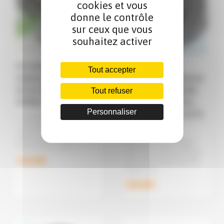
cookies et vous
donne le contrôle
sur ceux que vous
souhaitez activer
Kit embrayage pour
Mécanisme
Tout accepter
Kubota B5000, B5001,
d'embrayage Kubota
B1-10, B6000, B6001,
B1-16, B1-17, B1600,
Tout refuser
B7000, B7001
B1702, B1902, A15,
Personnaliser
A17, A19, A155, A175,
Kit embrayage pour micro
A195
tracteur Kubota, B5000,
B5001, B1-10, B6000, B6001,
Mécanisme d'embrayage
B7000, B7001. Le kit ...
pour micro tracteur Kubota
318,90€
B1-16, B1-17, B1600, B1702,
B1902, A15, ...
198,00€