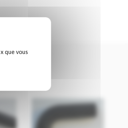
ux que vous