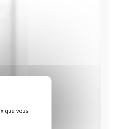
ux que vous