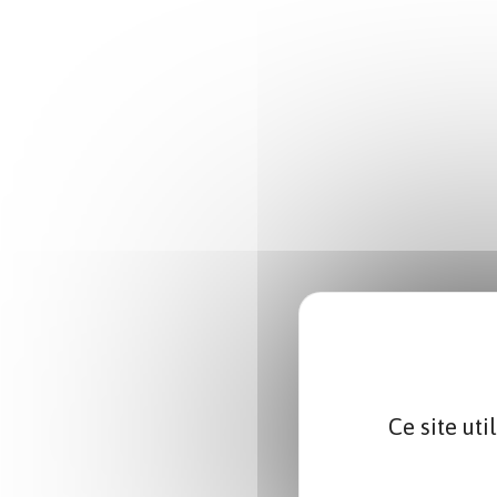
Ce site ut