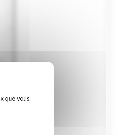
ux que vous