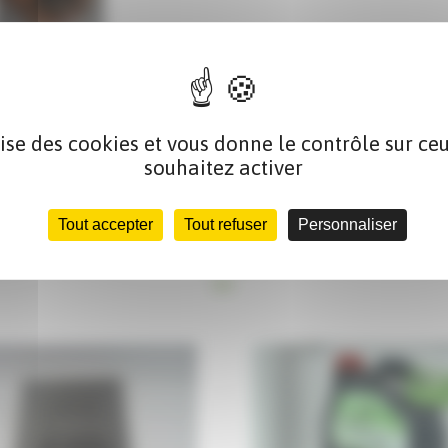
ilise des cookies et vous donne le contrôle sur ce
souhaitez activer
Tout accepter
Tout refuser
Personnaliser
Découvrez également