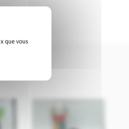
ux que vous