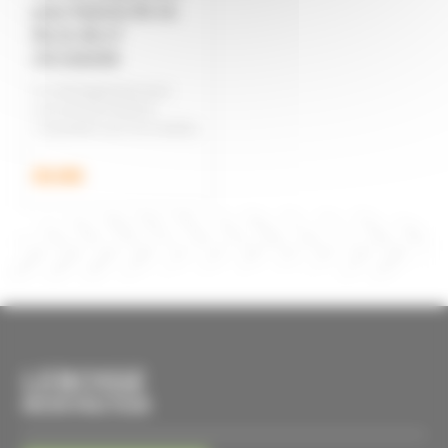
pour Kubota B1-14,
B1-15, B1-17
OCCASION
Pot d'échappement pour
microtracteur Kubota,
compatible avec les modèles.
...
80,00€
LEBOSSE
MICROTRACTEUR