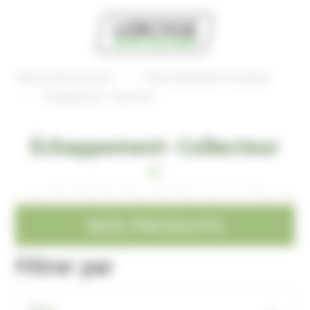
Panneau de gestion des cookies
Lebosse Microtracteur
Pièces détachées d'occasions
Échappement- Collecteur
Échappement- Collecteur
NOS PRODUITS
Filtrer par