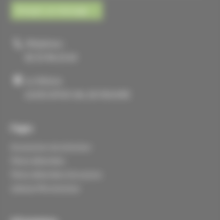
Envoyer un message
Téléphone :
02 33 96 23 63
La Tellerie
61430 ATHIS VAL DE ROUVRE
Pages
Accessoires microtracteur
Pièces détachées
Pièces détachées d'occasions
Lebosse Microtracteur